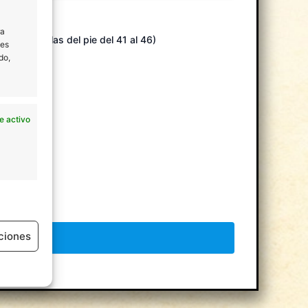
ra
L (para tallas del pie del 41 al 46)
les
do,
e activo
ad.
ciones
e activo