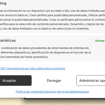
ting
Tamaño de la plantilla
r la información en un dispositivo y/o acceder a ella, Uso de datos limitados pa
S (para tallas del pie del 36 al 40)
nar anuncios básicos, Crear perfiles para publicidad personalizada, Utilizar perfi
eccionar la publicidad personalizada, Crear un perfil para personalizar el conteni
Método de pago
erfiles para la selección de contenido personalizado, Desarrollo y mejora de los
s, Uso de datos limitados con el objetivo de seleccionar el contenido.
Contrarembolso
erísticas
Forma de envío
Siempr
Envío GRATIS (2-3 días)
y combinación de datos procedentes de otras fuentes de información,
 diferentes dispositivos, Identificación de dispositivos en función de la
ión transmitida de forma automática.
Procesamiento de datos
He leído y acepto la política de privacid
 1811 proveedores
ar datos de localización geográfica precisa, Identificar los
Leer más sobre estos propósitos
itivos en función de la información solicitada activamente.
Aceptar
Denegar
Administrar op
izar la seguridad, evitar y detectar fraudes, y eliminar
Política de cookies
Declaración de privacidad
Impressum
, Ofrecer y presentar publicidad y contenido, Guardar y
Siempr
car las preferencias de privacidad.