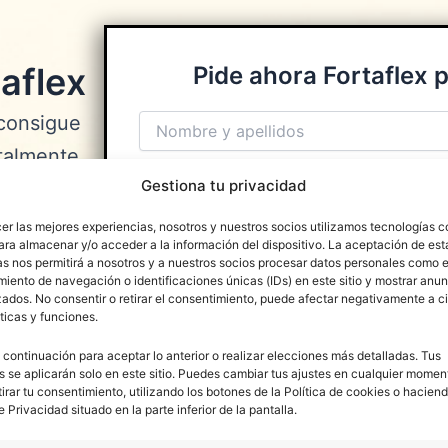
aflex
Pide ahora Fortaflex 
consigue
otalmente
Gestiona tu privacidad
ndrá en
cer las mejores experiencias, nosotros y nuestros socios utilizamos tecnologías 
ara almacenar y/o acceder a la información del dispositivo. La aceptación de est
sobre la
as nos permitirá a nosotros y a nuestros socios procesar datos personales como e
iento de navegación o identificaciones únicas (IDs) en este sitio y mostrar anun
conseguir
ados. No consentir o retirar el consentimiento, puede afectar negativamente a ci
turales.
ticas y funciones.
 continuación para aceptar lo anterior o realizar elecciones más detalladas. Tus
s se aplicarán solo en este sitio. Puedes cambiar tus ajustes en cualquier momen
tirar tu consentimiento, utilizando los botones de la Política de cookies o haciend
e Privacidad situado en la parte inferior de la pantalla.