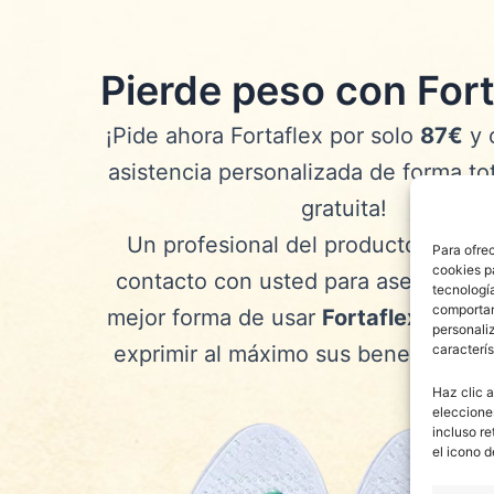
Ir
al
contenido
Pierde peso con Fort
¡Pide ahora Fortaflex por solo
87€
y 
asistencia personalizada de forma t
gratuita!
Un profesional del producto se po
Para ofre
cookies p
contacto con usted para asesorarle 
tecnologí
comportam
mejor forma de usar
Fortaflex
y así 
personaliz
exprimir al máximo sus beneficios na
caracterís
Haz clic a
eleccione
incluso re
el icono d