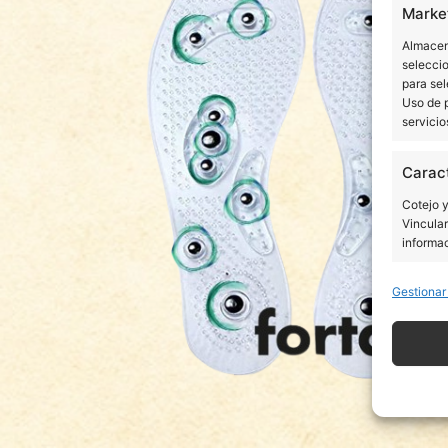
Marke
Almacena
seleccio
para sel
Uso de p
servicio
Caract
Cotejo 
Vincular
informac
Gestionar
Utiliz
dispos
Garant
fallos
comuni