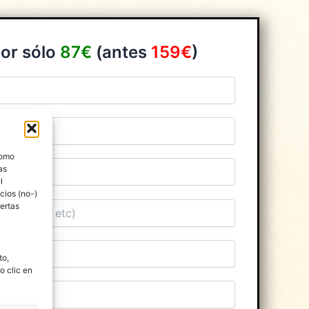
por sólo
87€
(antes
159€
)
como
as
l
cios (no-)
ertas
to,
o clic en