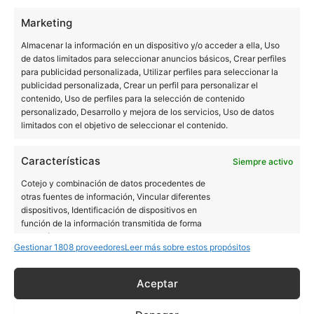
Marketing
Almacenar la información en un dispositivo y/o acceder a ella, Uso
de datos limitados para seleccionar anuncios básicos, Crear perfiles
para publicidad personalizada, Utilizar perfiles para seleccionar la
publicidad personalizada, Crear un perfil para personalizar el
contenido, Uso de perfiles para la selección de contenido
personalizado, Desarrollo y mejora de los servicios, Uso de datos
limitados con el objetivo de seleccionar el contenido.
Características
Siempre activo
Cotejo y combinación de datos procedentes de
otras fuentes de información, Vincular diferentes
dispositivos, Identificación de dispositivos en
función de la información transmitida de forma
automática.
Gestionar 1808 proveedores
Leer más sobre estos propósitos
Utilizar datos de localización geográfica precisa,
Aceptar
Error:
Formulario de contacto no encontrado.
Identificar los dispositivos en función de la
información solicitada activamente.