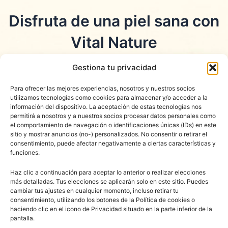
Ir
Disfruta de una piel sana con
al
contenido
Vital Nature
¡Pide ahora Vital Nature por solo
57€
y
Gestiona tu privacidad
consigue asistencia personalizada de forma
Para ofrecer las mejores experiencias, nosotros y nuestros socios
totalmente gratuita!
utilizamos tecnologías como cookies para almacenar y/o acceder a la
información del dispositivo. La aceptación de estas tecnologías nos
Un profesional del producto se pondrá en
permitirá a nosotros y a nuestros socios procesar datos personales como
el comportamiento de navegación o identificaciones únicas (IDs) en este
contacto con usted para asesorarle sobre la
sitio y mostrar anuncios (no-) personalizados. No consentir o retirar el
mejor forma de usar
Vital Nature
y así
consentimiento, puede afectar negativamente a ciertas características y
funciones.
conseguir exprimir al máximo sus beneficios
Haz clic a continuación para aceptar lo anterior o realizar elecciones
naturales.
más detalladas. Tus elecciones se aplicarán solo en este sitio. Puedes
cambiar tus ajustes en cualquier momento, incluso retirar tu
consentimiento, utilizando los botones de la Política de cookies o
haciendo clic en el icono de Privacidad situado en la parte inferior de la
pantalla.